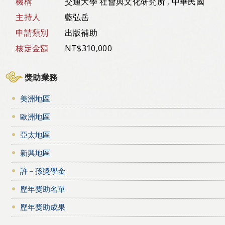
機構
交通大學 社會與文化研究所 , 中華民國
主持人
藍弘岳
申請類別
出版補助
核定金額
NT$310,000
獎助業務
美洲地區
歐洲地區
亞太地區
新興地區
許－孫獎學金
歷年獎助名單
歷年獎助成果