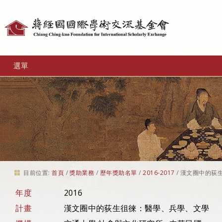
個
人
工
選單
具
目前位置:
首頁
/
獎助業務
/
歷年獎助名單
/
2016-2017
/
漢文圈中的荻
年度
2016
計畫
漢文圈中的荻生徂徠：醫學、兵學、文學