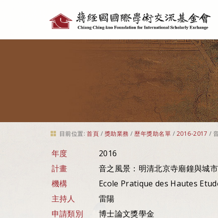
個
人
工
具
目前位置:
首頁
/
獎助業務
/
歷年獎助名單
/
2016-2017
/
年度
2016
計畫
音之風景：明清北京寺廟鐘與城市生活
機構
Ecole Pratique des Hautes Etu
主持人
雷陽
申請類別
博士論文獎學金