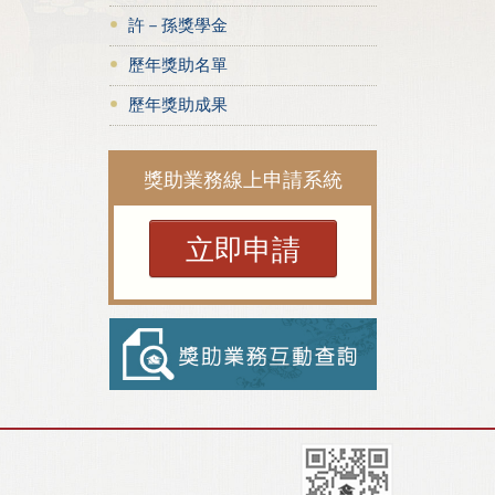
許－孫獎學金
歷年獎助名單
歷年獎助成果
獎助業務線上申請系統
立即申請