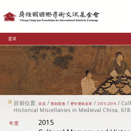
個
人
工
選單
具
目前位置:
/
/
/
/
Cul
首頁
獎助業務
歷年獎助名單
2015-2016
Historical Miscellanies in Medieval China, 61
2015
年度