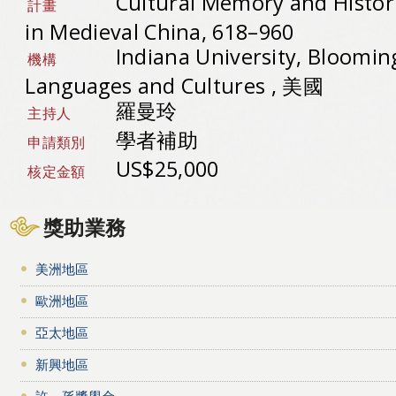
Cultural Memory and Histori
計畫
in Medieval China, 618–960
Indiana University, Bloomin
機構
Languages and Cultures , 美國
羅曼玲
主持人
學者補助
申請類別
US$25,000
核定金額
獎助業務
美洲地區
歐洲地區
亞太地區
新興地區
許－孫獎學金