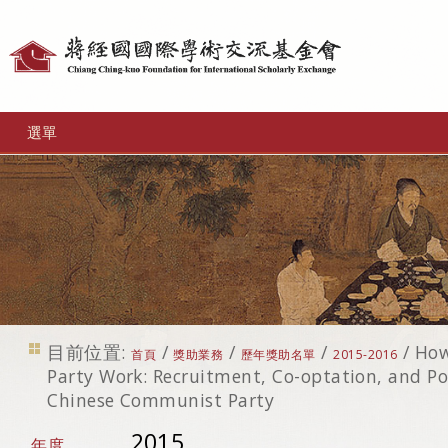
個
人
工
選單
具
目前位置:
/
/
/
/
How
首頁
獎助業務
歷年獎助名單
2015-2016
Party Work: Recruitment, Co-optation, and Pol
Chinese Communist Party
2015
年度