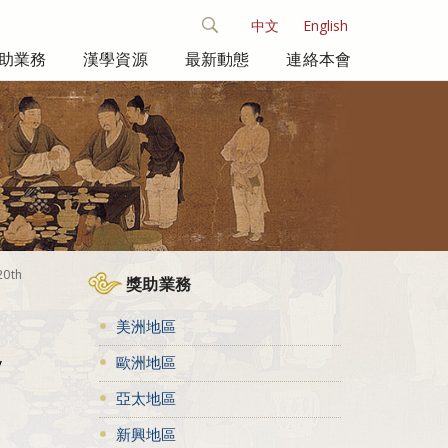
中文
English
助業務
漢學資源
最新動態
連絡本會
20th
獎助業務
美洲地區
歐洲地區
y
亞太地區
新興地區