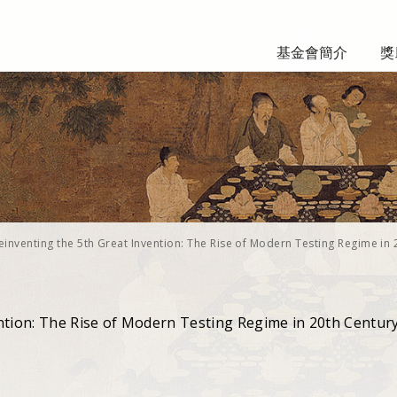
基金會簡介
獎
einventing the 5th Great Invention: The Rise of Modern Testing Regime in 
ntion: The Rise of Modern Testing Regime in 20th Centur