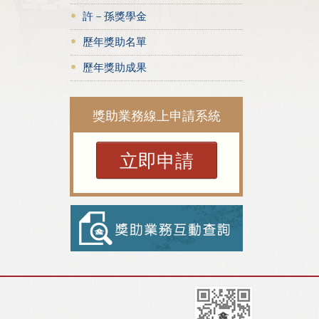
許－孫獎學金
歷年獎助名單
歷年獎助成果
獎助業務線上申請系統
立即申請