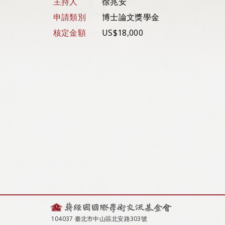
主持人
徐兆安
申請類別
博士論文獎學金
核定金額
US$18,000
104037 臺北市中山區北安路303號