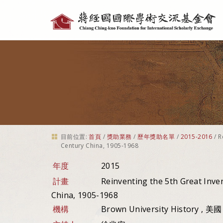
個
人
工
具
目前位置:
首頁
/
獎助業務
/
歷年獎助名單
/
2015-2016
/
R
Century China, 1905-1968
年度
2015
計畫
Reinventing the 5th Great Inve
China, 1905-1968
機構
Brown University History , 美國