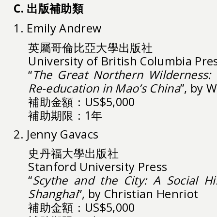
C. 出版補助類
1. Emily Andrew
英屬哥倫比亞大學出版社
University of British Columbia Pre
“
The Great Northern Wilderness: P
Re-education in Mao’s China
”, by 
補助金額：US$5,000
補助期限：1年
2. Jenny Gavacs
史丹福大學出版社
Stanford University Press
“
Scythe and the City: A Social Hi
Shanghai
”, by Christian Henriot
補助金額：US$5,000