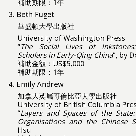
補助期限：1年
3. Beth Fuget
華盛頓大學出版社
University of Washington Press
“
The Social Lives of Inkstone
Scholars in Early-Qing China
”, by 
補助金額：US$5,000
補助期限：1年
4. Emily Andrew
加拿大英屬哥倫比亞大學出版社
University of British Columbia Pre
“
Layers and Spaces of the State
Organisations and the Chinese S
Hsu