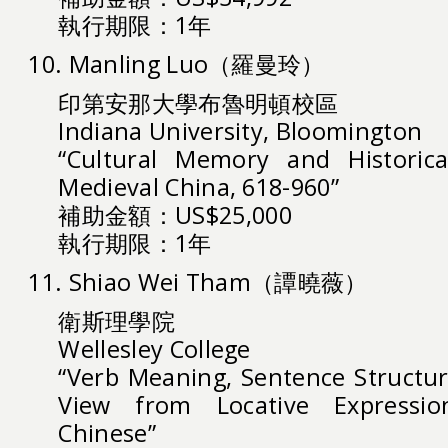
執行期限：1年
10. Manling Luo（羅曼玲）
印第安那大學布魯明頓校區
Indiana University, Bloomington
“Cultural Memory and Historical
Medieval China, 618-960”
補助金額：US$25,000
執行期限：1年
11. Shiao Wei Tham（譚曉薇）
衛斯理學院
Wellesley College
“Verb Meaning, Sentence Structur
View from Locative Expressi
Chinese”