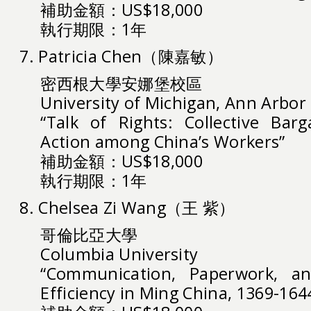
補助金額：US$18,000
執行期限：1年
7. Patricia Chen（陳嘉敏）
密西根大學安娜堡校區
University of Michigan, Ann Arbor
“Talk of Rights: Collective Bar
Action among China’s Workers”
補助金額：US$18,000
執行期限：1年
8. Chelsea Zi Wang（王 紫）
哥倫比亞大學
Columbia University
“Communication, Paperwork, an
Efficiency in Ming China, 1369-164