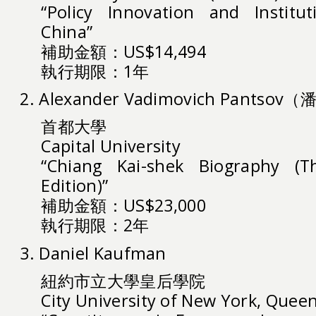
“Policy Innovation and Institu
China”
補助金額：US$14,494
執行期限：1年
2. Alexander Vadimovich Pantso
首都大學
Capital University
“Chiang Kai-shek Biography (T
Edition)”
補助金額：US$23,000
執行期限：2年
3. Daniel Kaufman
紐約市立大學皇后學院
City University of New York, Queen