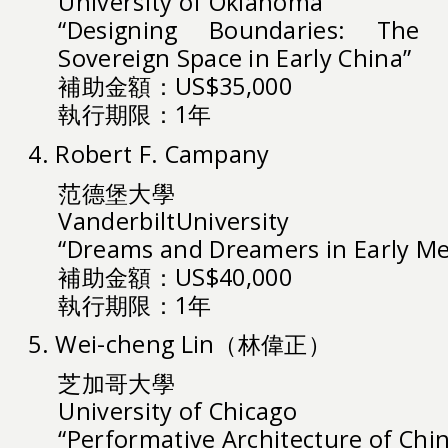
University of Oklahoma
“Designing Boundaries: The 
Sovereign Space in Early China”
補助金額：US$35,000
執行期限：1年
4. Robert F. Campany
范德堡大學
VanderbiltUniversity
“Dreams and Dreamers in Early Me
補助金額：US$40,000
執行期限：1年
5. Wei-cheng Lin（林偉正）
芝加哥大學
University of Chicago
“Performative Architecture of Chi