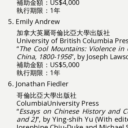
補助金額：US$4,000
執行期限：1年
5. Emily Andrew
加拿大英屬哥倫比亞大學出版社
University of British Columbia Pre
“
The Cool Mountains: Violence in
China, 1800-1956
”, by Joseph Laws
補助金額：US$5,000
執行期限：1年
6. Jonathan Fiedler
哥倫比亞大學出版社
ColumbiaUniversity Press
“
Essays on Chinese History and C
and 2)
”, by Ying-shih Yu (With edit
Josephine Chiu-Duke and Michael 