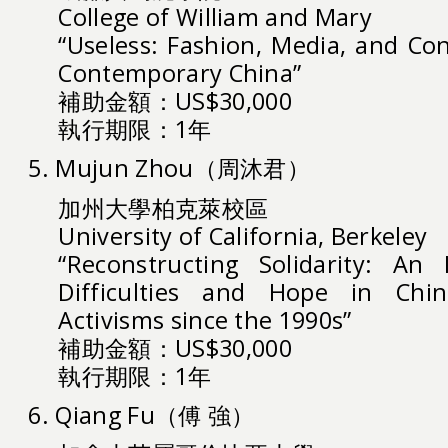
College of William and Mary
“Useless: Fashion, Media, and Co
Contemporary China”
補助金額：US$30,000
執行期限：1年
5. Mujun Zhou（周沐君）
加州大學柏克萊校區
University of California, Berkeley
“Reconstructing Solidarity: An 
Difficulties and Hope in China
Activisms since the 1990s”
補助金額：US$30,000
執行期限：1年
6. Qiang Fu（傅 強）