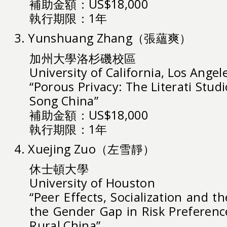
補助金額：US$18,000
執行期限：1年
3. Yunshuang Zhang（張蘊爽）
加州大學洛杉磯校區
University of California, Los Angel
“Porous Privacy: The Literati Studi
Song China”
補助金額：US$18,000
執行期限：1年
4. Xuejing Zuo（左雪靜）
休士頓大學
University of Houston
“Peer Effects, Socialization and 
the Gender Gap in Risk Preferenc
Rural China”