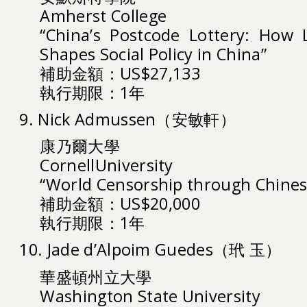
Amherst College
“China’s Postcode Lottery: How 
Shapes Social Policy in China”
補助金額：US$27,133
執行期限：1年
9. Nick Admussen（安敏軒）
康乃爾大學
CornellUniversity
“World Censorship through Chines
補助金額：US$20,000
執行期限：1年
10. Jade d’Alpoim Guedes（玳 玉）
華盛頓州立大學
Washington State University