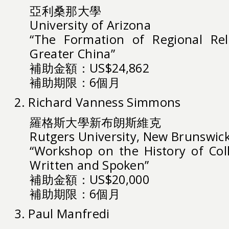
亞利桑那大學
University of Arizona
“The Formation of Regional Rel
Greater China”
補助金額：US$24,862
補助期限：6個月
2. Richard Vanness Simmons
羅格斯大學新布朗斯維克
Rutgers University, New Brunswic
“Workshop on the History of Coll
Written and Spoken”
補助金額：US$20,000
補助期限：6個月
3. Paul Manfredi