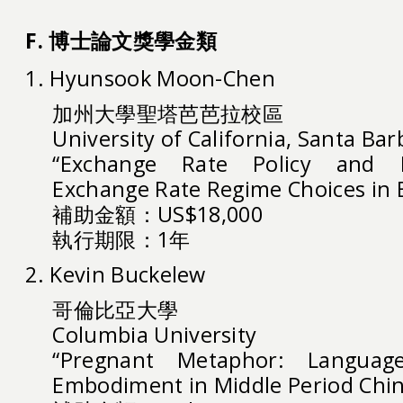
F. 博士論文獎學金類
1. Hyunsook Moon-Chen
加州大學聖塔芭芭拉校區
University of California, Santa Bar
“Exchange Rate Policy and Po
Exchange Rate Regime Choices in E
補助金額：US$18,000
執行期限：1年
2. Kevin Buckelew
哥倫比亞大學
Columbia University
“Pregnant Metaphor: Language
Embodiment in Middle Period Chi