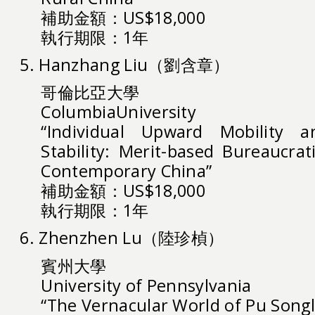
補助金額：US$18,000
執行期限：1年
5. Hanzhang Liu（劉含章）
哥倫比亞大學
ColumbiaUniversity
“Individual Upward Mobility a
Stability: Merit-based Bureaucrat
Contemporary China”
補助金額：US$18,000
執行期限：1年
6. Zhenzhen Lu（陸珍楨）
賓州大學
University of Pennsylvania
“The Vernacular World of Pu Songl