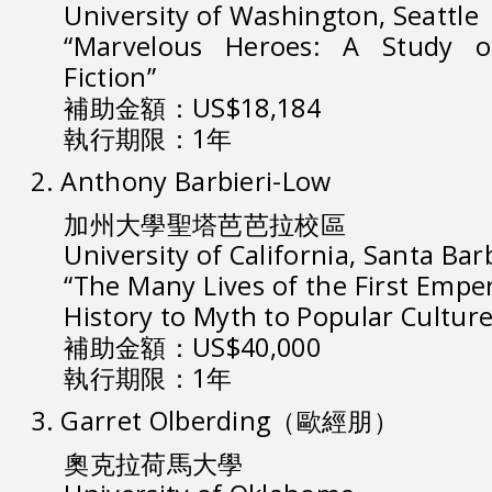
University of Washington, Seattle
“Marvelous Heroes: A Study of
Fiction”
補助金額：US$18,184
執行期限：1年
2. Anthony Barbieri-Low
加州大學聖塔芭芭拉校區
University of California, Santa Bar
“The Many Lives of the First Empe
History to Myth to Popular Culture
補助金額：US$40,000
執行期限：1年
3. Garret Olberding（歐經朋）
奧克拉荷馬大學