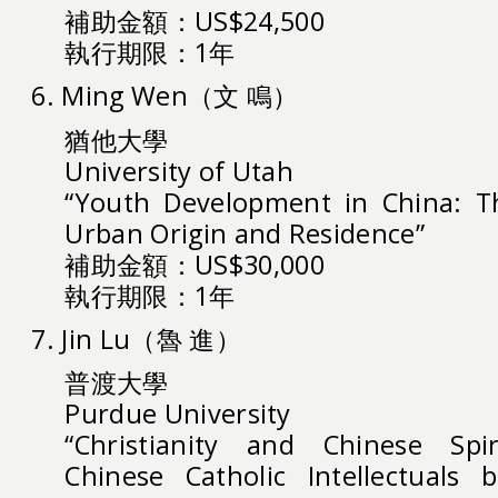
補助金額：US$24,500
執行期限：1年
6. Ming Wen（文 鳴）
猶他大學
University of Utah
“Youth Development in China: Th
Urban Origin and Residence”
補助金額：US$30,000
執行期限：1年
7. Jin Lu（魯 進）
普渡大學
Purdue University
“Christianity and Chinese Spiri
Chinese Catholic Intellectuals b