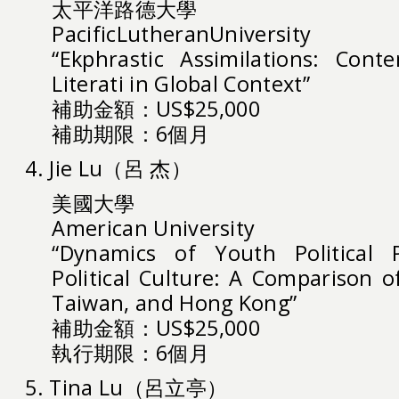
太平洋路德大學
PacificLutheranUniversity
“Ekphrastic Assimilations: Cont
Literati in Global Context”
補助金額：US$25,000
補助期限：6個月
4. Jie Lu（呂 杰）
美國大學
American University
“Dynamics of Youth Political P
Political Culture: A Comparison o
Taiwan, and Hong Kong”
補助金額：US$25,000
執行期限：6個月
5. Tina Lu（呂立亭）