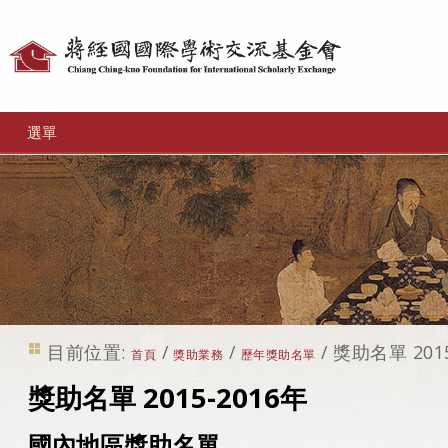
個
人
工
選單
具
目前位置:
/
/
/
獎助名單 2015
首頁
獎助業務
歷年獎助名單
獎助名單 2015-2016年
國內地區獎助名單