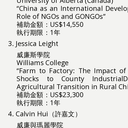
University of Alberta (Canada)
“China as an International Devel
Role of NGOs and GONGOs”
補助金額：US$14,550
執行期限：1年
3. Jessica Leight
威廉斯學院
Williams College
“Farm to Factory: The Impact of
Shocks to County Industria
Agricultural Transition in Rural Ch
補助金額：US$23,300
執行期限：1年
4. Calvin Hui（許嘉文）
威廉與瑪麗學院