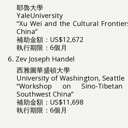
耶魯大學
YaleUniversity
“Xu Wei and the Cultural Frontier
China”
補助金額：US$12,672
執行期限：6個月
6. Zev Joseph Handel
西雅圖華盛頓大學
University of Washington, Seattle
“Workshop on Sino-Tibetan
Southwest China”
補助金額：US$11,698
執行期限：6個月