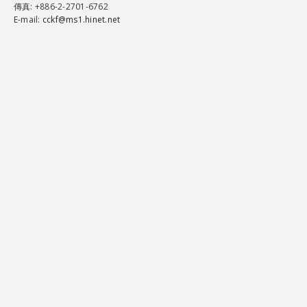
傳真
: +886-2-2701-6762
E-mail:
cckf@ms1.hinet.net