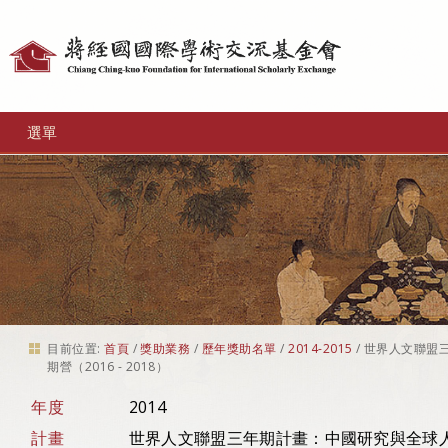
個
人
工
選單
具
目前位置:
首頁
/
獎助業務
/
歷年獎助名單
/
2014-2015
/
世界人文聯盟
期營（2016 - 2018）
年度
2014
計畫
世界人文聯盟三年期計畫：中國研究與全球人文