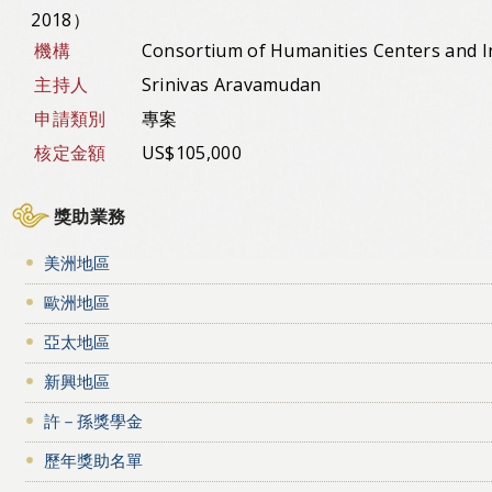
2018）
機構
Consortium of Humanities Centers and I
主持人
Srinivas Aravamudan
申請類別
專案
核定金額
US$105,000
獎助業務
美洲地區
歐洲地區
亞太地區
新興地區
許－孫獎學金
歷年獎助名單