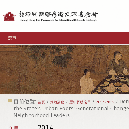
個
人
工
選單
具
目前位置:
/
/
/
/
Dem
首頁
獎助業務
歷年獎助名單
2014-2015
the State's Urban Roots: Generational Chang
Neighborhood Leaders
2014
年度