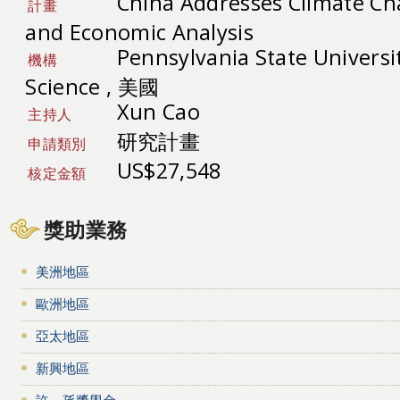
China Addresses Climate Cha
計畫
and Economic Analysis
Pennsylvania State Universit
機構
Science , 美國
Xun Cao
主持人
研究計畫
申請類別
US$27,548
核定金額
獎助業務
美洲地區
歐洲地區
亞太地區
新興地區
許－孫獎學金