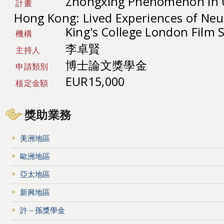
Zhongxing Phenomenon in 
計畫
Hong Kong: Lived Experiences of Neu
King's College London Film 
機構
李卓賢
主持人
博士論文獎學金
申請類別
EUR15,000
核定金額
獎助業務
美洲地區
歐洲地區
亞太地區
新興地區
許－孫獎學金