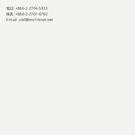
電話
: +886-2-2704-5333
傳真
: +886-2-2701-6762
E-mail:
cckf@ms1.hinet.net