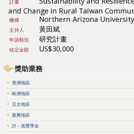
Sustainability and Resilienc
計畫
and Change in Rural Taiwan Commun
Northern Arizona Universit
機構
黃田斌
主持人
研究計畫
申請類別
US$30,000
核定金額
獎助業務
美洲地區
歐洲地區
亞太地區
新興地區
許－孫獎學金