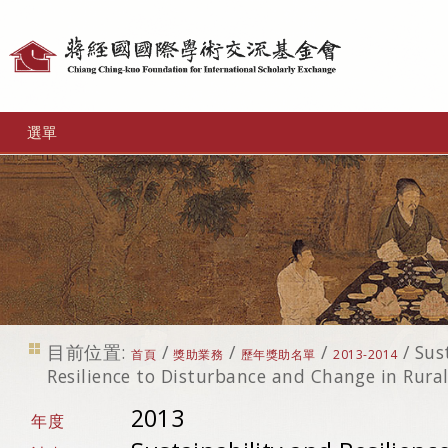
個
人
工
選單
具
目前位置:
/
/
/
/
Sus
首頁
獎助業務
歷年獎助名單
2013-2014
Resilience to Disturbance and Change in Rur
2013
年度