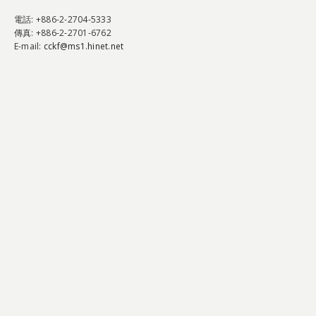
電話
: +886-2-2704-5333
傳真
: +886-2-2701-6762
E-mail:
cckf@ms1.hinet.net