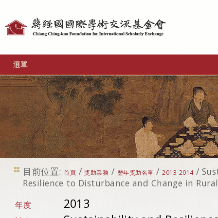
個
人
工
選單
具
目前位置:
/
/
/
/
Sus
首頁
獎助業務
歷年獎助名單
2013-2014
Resilience to Disturbance and Change in Rur
2013
年度