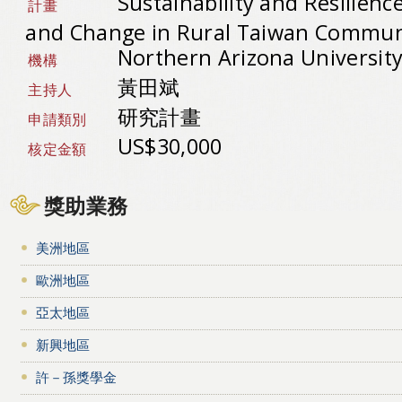
Sustainability and Resilienc
計畫
and Change in Rural Taiwan Commun
Northern Arizona Universit
機構
黃田斌
主持人
研究計畫
申請類別
US$30,000
核定金額
獎助業務
美洲地區
歐洲地區
亞太地區
新興地區
許－孫獎學金