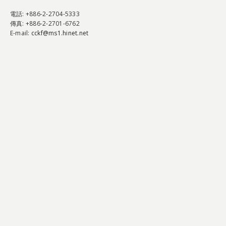
電話
: +886-2-2704-5333
傳真
: +886-2-2701-6762
E-mail:
cckf@ms1.hinet.net