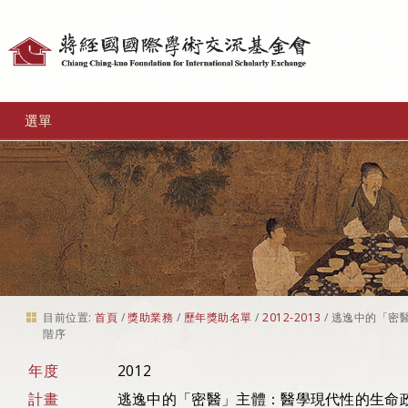
個
人
工
選單
具
目前位置:
首頁
/
獎助業務
/
歷年獎助名單
/
2012-2013
/
逃逸中的「密
階序
年度
2012
計畫
逃逸中的「密醫」主體：醫學現代性的生命