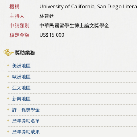
機構
University of California, San Diego Lite
主持人
林建廷
申請類別
中華民國留學生博士論文獎學金
核定金額
US$15,000
獎助業務
美洲地區
歐洲地區
亞太地區
新興地區
許－孫獎學金
歷年獎助名單
歷年獎助成果