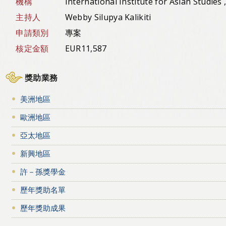
機構
International Institute for Asian Studies
主持人
Webby Silupya Kalikiti
申請類別
專案
核定金額
EUR11,587
獎助業務
美洲地區
歐洲地區
亞太地區
新興地區
許－孫獎學金
歷年獎助名單
歷年獎助成果