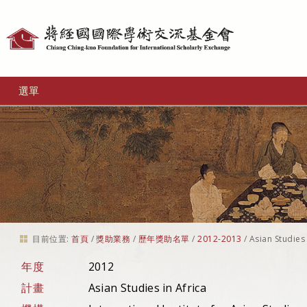
個
人
工
選單
具
目前位置:
首頁
/
獎助業務
/
歷年獎助名單
/
2012-2013
/
Asian Studies 
年度
2012
計畫
Asian Studies in Africa