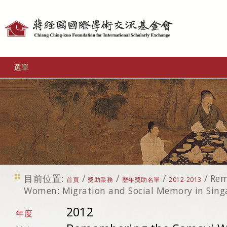
個
人
工
選單
具
目前位置:
/
/
/
/
Rem
首頁
獎助業務
歷年獎助名單
2012-2013
Women: Migration and Social Memory in Sing
2012
年度