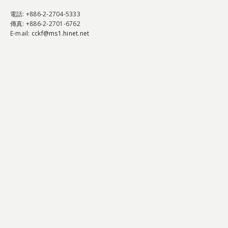
電話
: +886-2-2704-5333
傳真
: +886-2-2701-6762
E-mail:
cckf@ms1.hinet.net