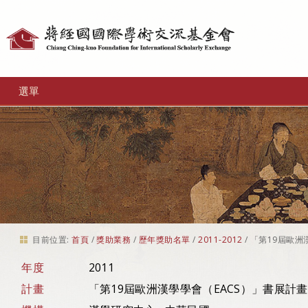
個
人
工
選單
具
目前位置:
首頁
/
獎助業務
/
歷年獎助名單
/
2011-2012
/
「第19屆歐洲
年度
2011
計畫
「第19屆歐洲漢學學會（EACS）」書展計畫