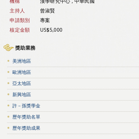
機構
漢學研究中心 , 中華民國
主持人
曾淑賢
申請類別
專案
核定金額
US$5,000
獎助業務
美洲地區
歐洲地區
亞太地區
新興地區
許－孫獎學金
歷年獎助名單
歷年獎助成果