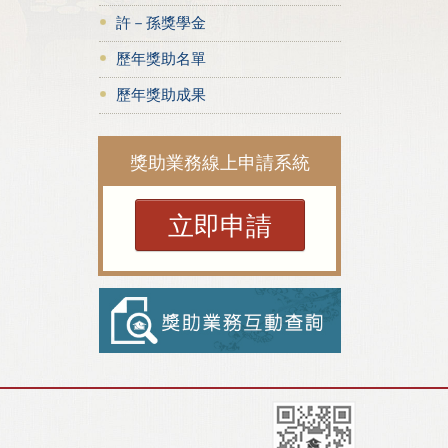
許－孫獎學金
歷年獎助名單
歷年獎助成果
獎助業務線上申請系統
立即申請