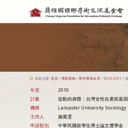
個
人
工
具
目前位置:
首頁
/
獎助業務
/
歷年獎助名單
/
2010-2011
/
年度
2010
計畫
促動的身體：台灣女性在產前基因
機構
Lancaster University Sociolog
主持人
施麗雯
申請類別
中華民國留學生博士論文獎學金