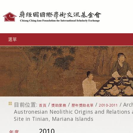
個
人
工
選單
具
目前位置:
/
/
/
/
Arc
首頁
獎助業務
歷年獎助名單
2010-2011
Austronesian Neolithic Origins and Relations
Site in Tinian, Mariana Islands
2010
年度