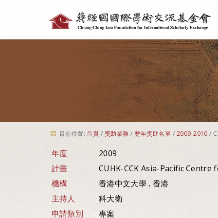
個
人
工
具
目前位置:
首頁
/
獎助業務
/
歷年獎助名單
/
2009-2010
/
C
年度
2009
計畫
CUHK-CCK Asia-Pacific Centre f
機構
香港中文大學 , 香港
主持人
科大衛
申請類別
專案