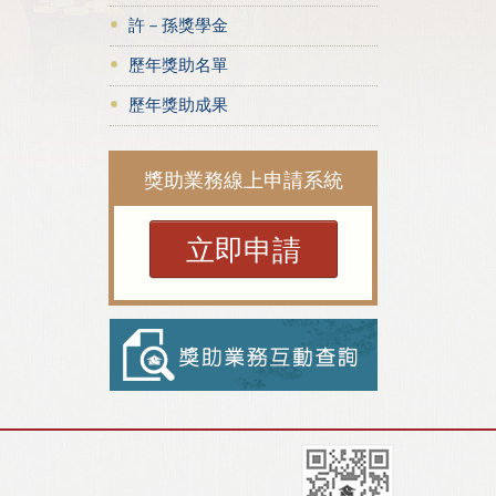
許－孫獎學金
歷年獎助名單
歷年獎助成果
獎助業務線上申請系統
立即申請