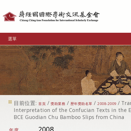
個
人
工
選單
具
目前位置:
/
/
/
/
Tra
首頁
獎助業務
歷年獎助名單
2008-2009
Interpretation of the Confucian Texts in the
BCE Guodian Chu Bamboo Slips from China
2008
年度