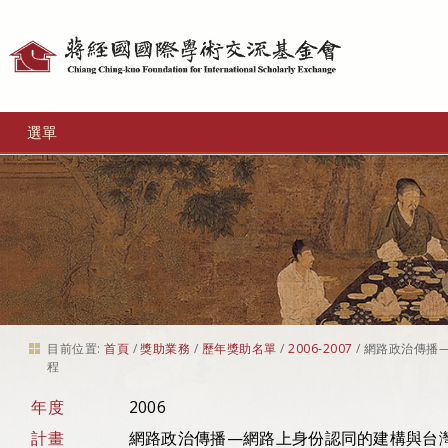
個
人
工
選單
具
目前位置:
首頁
/
獎助業務
/
歷年獎助名單
/
2006-2007
/
網路政治傳播
程
年度
2006
計畫
網路政治傳播—網路上身份認同的建構與台