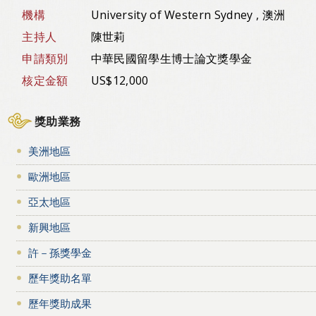
機構
University of Western Sydney , 澳洲
主持人
陳世莉
申請類別
中華民國留學生博士論文獎學金
核定金額
US$12,000
獎助業務
美洲地區
歐洲地區
亞太地區
新興地區
許－孫獎學金
歷年獎助名單
歷年獎助成果