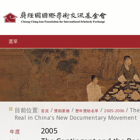
個
人
工
選單
具
目前位置:
/
/
/
/
The
首頁
獎助業務
歷年獎助名單
2005-2006
Real in China's New Documentary Movement
2005
年度