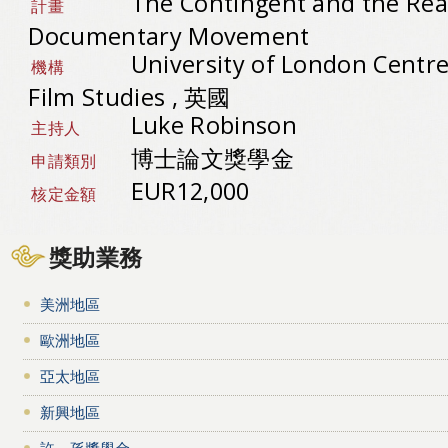
The Contingent and the Rea
計畫
Documentary Movement
University of London Centr
機構
Film Studies , 英國
Luke Robinson
主持人
博士論文獎學金
申請類別
EUR12,000
核定金額
獎助業務
美洲地區
歐洲地區
亞太地區
新興地區
許－孫獎學金