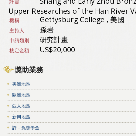
Shang and Early Zhou Bronz
計畫
Upper Researches of the Han River V
Gettysburg College , 美國
機構
孫岩
主持人
研究計畫
申請類別
US$20,000
核定金額
獎助業務
美洲地區
歐洲地區
亞太地區
新興地區
許－孫獎學金