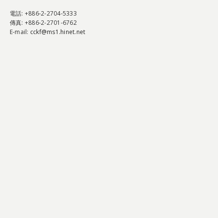
電話
: +886-2-2704-5333
傳真
: +886-2-2701-6762
E-mail:
cckf@ms1.hinet.net