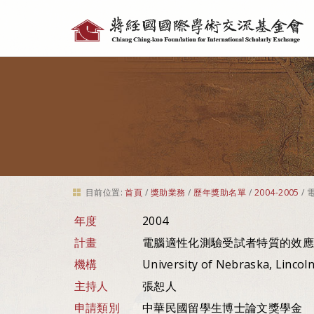
個
人
工
具
目前位置:
首頁
/
獎助業務
/
歷年獎助名單
/
2004-2005
/
年度
2004
計畫
電腦適性化測驗受試者特質的效應
機構
University of Nebraska, Lincol
主持人
張恕人
申請類別
中華民國留學生博士論文獎學金