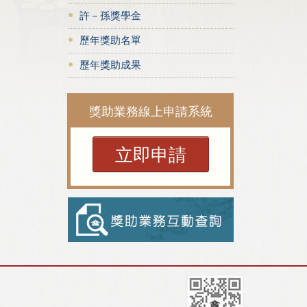
許－孫獎學金
歷年獎助名單
歷年獎助成果
獎助業務線上申請系統
立即申請