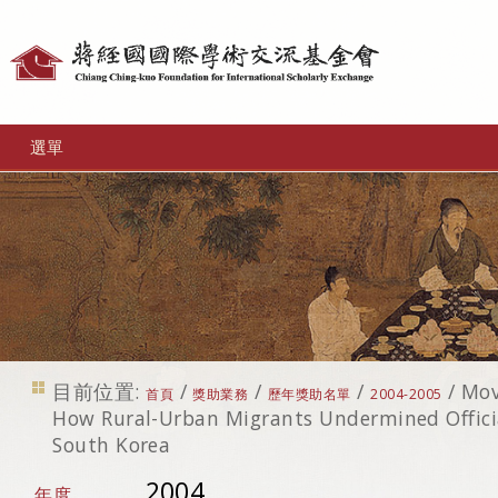
個
人
工
選單
具
目前位置:
/
/
/
/
Mov
首頁
獎助業務
歷年獎助名單
2004-2005
How Rural-Urban Migrants Undermined Offici
South Korea
2004
年度