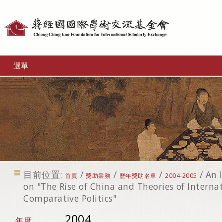
個
人
工
選單
具
目前位置:
/
/
/
/
An 
首頁
獎助業務
歷年獎助名單
2004-2005
on "The Rise of China and Theories of Interna
Comparative Politics"
2004
年度