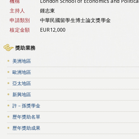
機構
London School of Economics and Politica
主持人
鍾志東
申請類別
中華民國留學生博士論文獎學金
核定金額
EUR12,000
獎助業務
美洲地區
歐洲地區
亞太地區
新興地區
許－孫獎學金
歷年獎助名單
歷年獎助成果