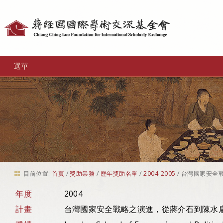
個
人
工
選單
具
目前位置:
首頁
/
獎助業務
/
歷年獎助名單
/
2004-2005
/
台灣國家安全
年度
2004
計畫
台灣國家安全戰略之演進，從蔣介石到陳水