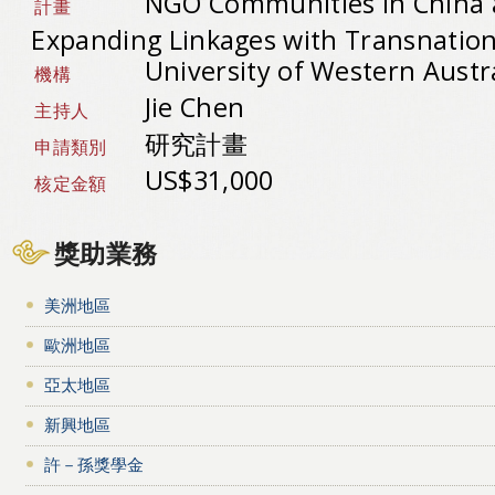
NGO Communities in China 
計畫
Expanding Linkages with Transnationa
University of Western Austr
機構
Jie Chen
主持人
研究計畫
申請類別
US$31,000
核定金額
獎助業務
美洲地區
歐洲地區
亞太地區
新興地區
許－孫獎學金