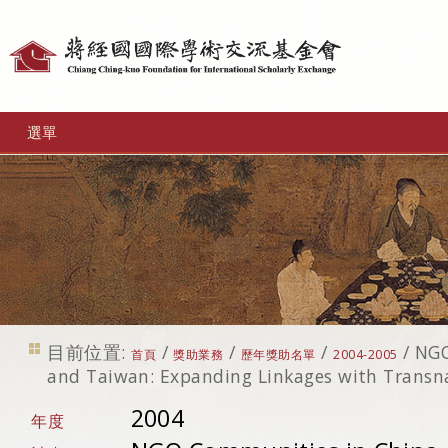
個
人
工
選單
具
目前位置:
/
/
/
/
NGO
首頁
獎助業務
歷年獎助名單
2004-2005
and Taiwan: Expanding Linkages with Transnat
2004
年度