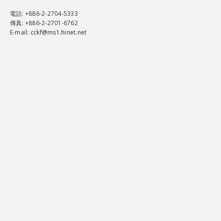
電話
: +886-2-2704-5333
傳真
: +886-2-2701-6762
E-mail:
cckf@ms1.hinet.net