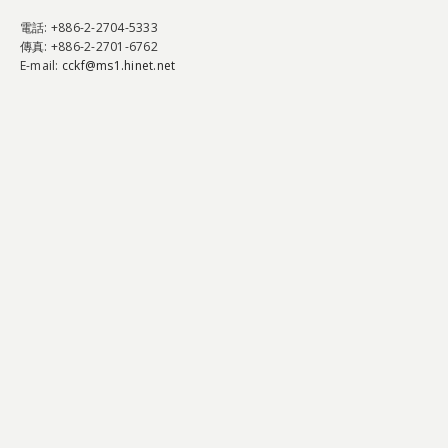
電話
: +886-2-2704-5333
傳真
: +886-2-2701-6762
E-mail:
cckf@ms1.hinet.net