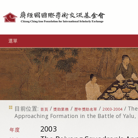
個
人
工
選單
具
目前位置:
/
/
/
/
The
首頁
獎助業務
歷年獎助名單
2003-2004
Approaching Formation in the Battle of Yalu
2003
年度