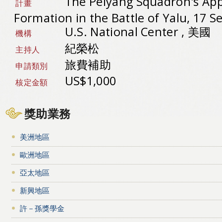
The Peiyang Squadron's Ap
計畫
Formation in the Battle of Yalu, 17 
U.S. National Center , 美國
機構
紀榮松
主持人
旅費補助
申請類別
US$1,000
核定金額
獎助業務
美洲地區
歐洲地區
亞太地區
新興地區
許－孫獎學金