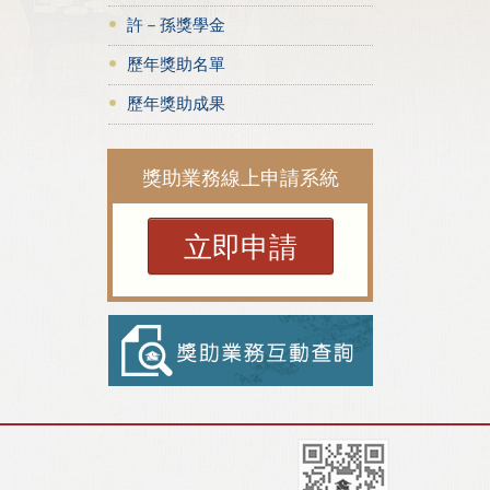
許－孫獎學金
歷年獎助名單
歷年獎助成果
獎助業務線上申請系統
立即申請