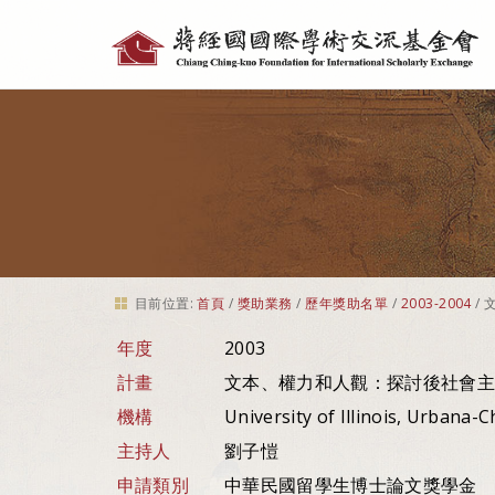
個
人
工
具
目前位置:
首頁
/
獎助業務
/
歷年獎助名單
/
2003-2004
/
年度
2003
計畫
文本、權力和人觀：探討後社會主
機構
University of Illinois, Urbana
主持人
劉子愷
申請類別
中華民國留學生博士論文獎學金