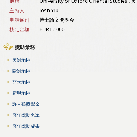
機構
University of Oxford Oriental Studies , 
主持人
Josh Yiu
申請類別
博士論文獎學金
核定金額
EUR12,000
獎助業務
美洲地區
歐洲地區
亞太地區
新興地區
許－孫獎學金
歷年獎助名單
歷年獎助成果