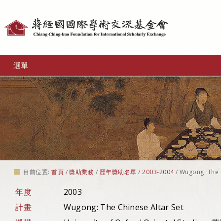
個
人
工
選單
具
目前位置:
首頁
/
獎助業務
/
歷年獎助名單
/
2003-2004
/
Wugong: The C
年度
2003
計畫
Wugong: The Chinese Altar Set