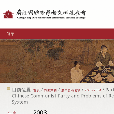
個
人
工
選單
具
目前位置:
/
/
/
/
Par
首頁
獎助業務
歷年獎助名單
2003-2004
Chinese Communist Party and Problems of Ref
System
2003
年度