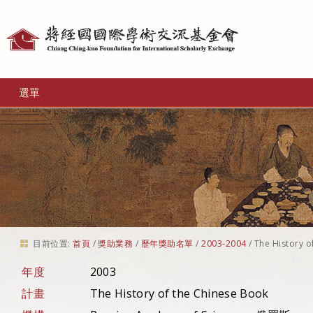
個
人
工
選單
具
目前位置:
首頁
/
獎助業務
/
歷年獎助名單
/
2003-2004
/
The History o
年度
2003
計畫
The History of the Chinese Book