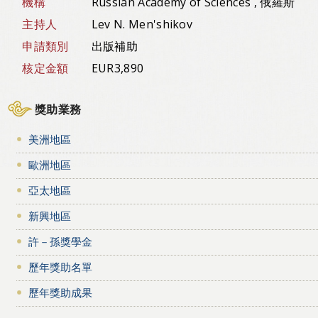
機構
Russian Academy of Sciences , 俄羅斯
主持人
Lev N. Men'shikov
申請類別
出版補助
核定金額
EUR3,890
獎助業務
美洲地區
歐洲地區
亞太地區
新興地區
許－孫獎學金
歷年獎助名單
歷年獎助成果