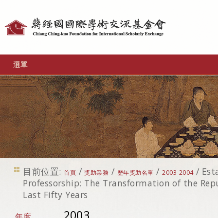
個
人
工
選單
具
目前位置:
/
/
/
/
Est
首頁
獎助業務
歷年獎助名單
2003-2004
Professorship: The Transformation of the Rep
Last Fifty Years
2003
年度