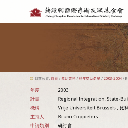
個
人
工
具
目前位置:
首頁
/
獎助業務
/
歷年獎助名單
/
2003-2004
/
R
年度
2003
計畫
Regional Integration, State-Bui
機構
Vrije Universiteit Brussels , 
主持人
Bruno Coppieters
申請類別
研討會