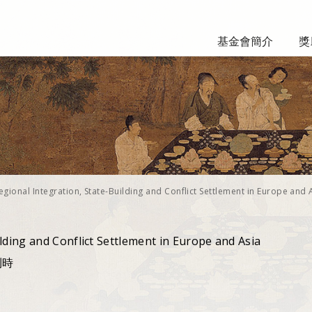
基金會簡介
獎
egional Integration, State-Building and Conflict Settlement in Europe and 
lding and Conflict Settlement in Europe and Asia
比利時