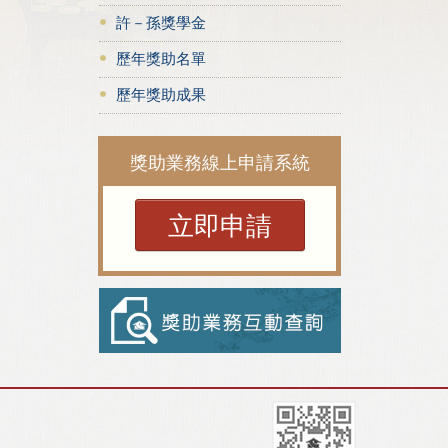
許－孫獎學金
歷年獎助名單
歷年獎助成果
獎助業務線上申請系統
立即申請