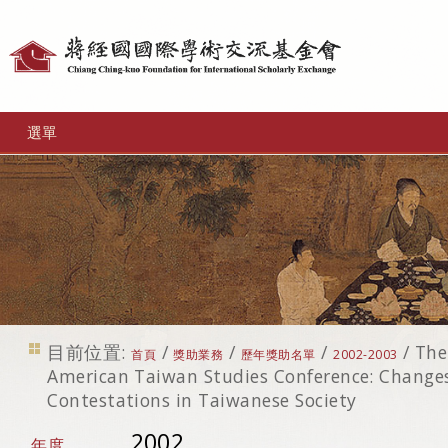
個
人
工
選單
具
目前位置:
/
/
/
/
The
首頁
獎助業務
歷年獎助名單
2002-2003
American Taiwan Studies Conference: Changes
Contestations in Taiwanese Society
2002
年度