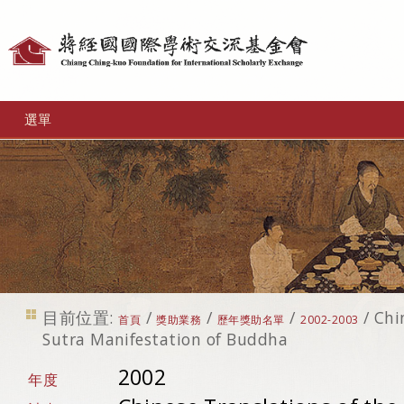
個
人
工
選單
具
目前位置:
/
/
/
/
Chi
首頁
獎助業務
歷年獎助名單
2002-2003
Sutra Manifestation of Buddha
2002
年度