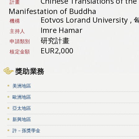
Chinese Translations of the
計畫
Manifestation of Buddha
Eotvos Lorand University 
機構
Imre Hamar
主持人
研究計畫
申請類別
EUR2,000
核定金額
獎助業務
美洲地區
歐洲地區
亞太地區
新興地區
許－孫獎學金