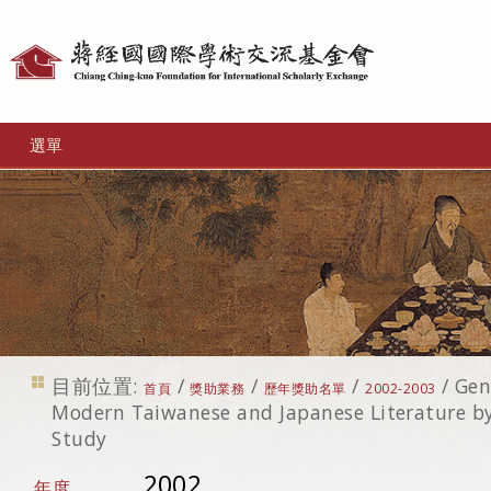
個
人
工
選單
具
目前位置:
/
/
/
/
Gen
首頁
獎助業務
歷年獎助名單
2002-2003
Modern Taiwanese and Japanese Literature 
Study
2002
年度