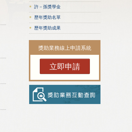
許－孫獎學金
歷年獎助名單
歷年獎助成果
獎助業務線上申請系統
立即申請