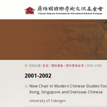
個
人
工
具
目前位置:
首頁
/
獎助業務
/
歷年獎助名單
/
2001-2002
2001-2002
New Chair in Modern Chinese Studies focu
Kong, Singapore and Overseas Chinese
University of Tubingen