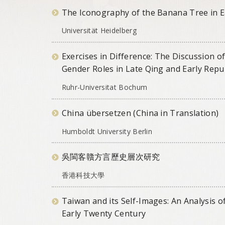
The Iconography of the Banana Tree in E
Universität Heidelberg
Exercises in Difference: The Discussion 
Gender Roles in Late Qing and Early Repu
Ruhr-Universitat Bochum
China übersetzen (China in Translation)
Humboldt University Berlin
吳閩客贛方言歷史層次研究
香港科技大學
Taiwan and its Self-Images: An Analysis o
Early Twenty Century