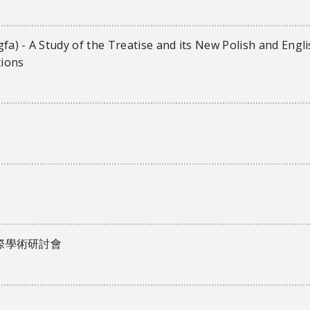
fa) - A Study of the Treatise and its New Polish and Engl
tions
會
際學術研討會