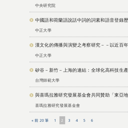
中央研究院
中國語和荷蘭語說話中詞的詞素和語音登錄
中正大學
漢文化的傳播與演變之考察研究－－以近百
中正大學
矽谷－新竹－上海的連結：全球化高科技生
台灣師範大學
與喜瑪拉雅研究發展基金會共同贊助「東亞
喜瑪拉雅研究發展基金會
« 前 20 筆
1
2
3
4
5
6