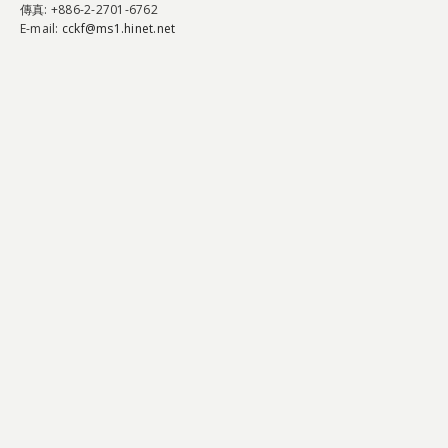
傳真
: +886-2-2701-6762
E-mail:
cckf@ms1.hinet.net