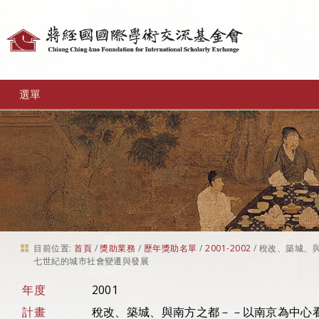
個
人
工
選單
具
目前位置:
首頁
/
獎助業務
/
歷年獎助名單
/
2001-2002
/
稅改、築城、
七世紀的城市社會變遷與發展
年度
2001
計畫
稅改、築城、與南方之都－－以南京為中心