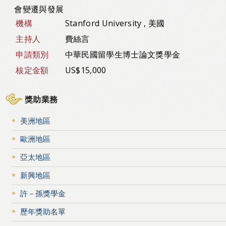
會變遷與發展
機構
Stanford University , 美國
主持人
費絲言
申請類別
中華民國留學生博士論文獎學金
核定金額
US$15,000
獎助業務
美洲地區
歐洲地區
亞太地區
新興地區
許－孫獎學金
歷年獎助名單