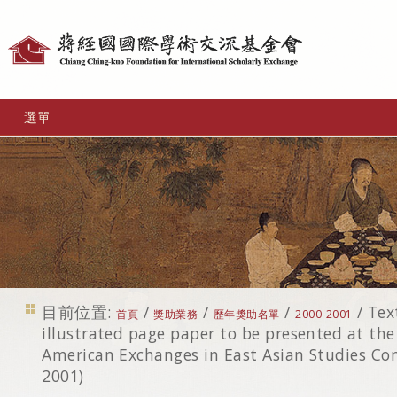
個
人
工
選單
具
目前位置:
/
/
/
/
Tex
首頁
獎助業務
歷年獎助名單
2000-2001
illustrated page paper to be presented at th
American Exchanges in East Asian Studies Conf
2001)