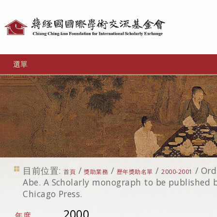
個
人
工
選單
具
目前位置:
/
/
/
/
Ord
首頁
獎助業務
歷年獎助名單
2000-2001
Abe. A Scholarly monograph to be published b
Chicago Press.
2000
年度