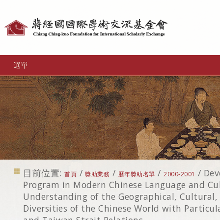
個
人
工
選單
具
目前位置:
/
/
/
/
Dev
首頁
獎助業務
歷年獎助名單
2000-2001
Program in Modern Chinese Language and Cul
Understanding of the Geographical, Cultural, 
Diversities of the Chinese World with Partic
and Taiwan Strait Relations