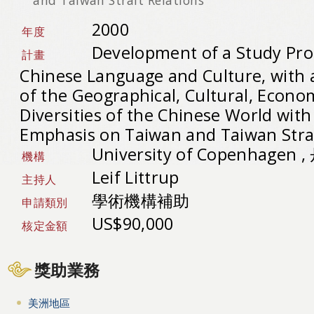
2000
年度
Development of a Study Pr
計畫
Chinese Language and Culture, with
of the Geographical, Cultural, Econom
Diversities of the Chinese World with 
Emphasis on Taiwan and Taiwan Strai
University of Copenhagen 
機構
Leif Littrup
主持人
學術機構補助
申請類別
US$90,000
核定金額
獎助業務
美洲地區