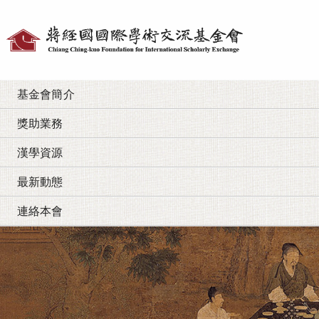
個
人
工
基金會簡介
具
獎助業務
漢學資源
最新動態
連絡本會