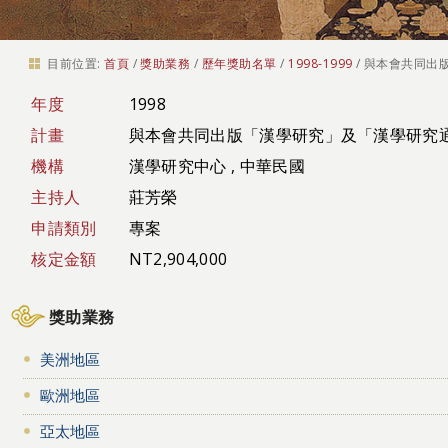
目前位置:
首頁
/
獎助業務
/
歷年獎助名單
/
1998-1999
/
與本會共同出
年度
1998
計畫
與本會共同出版「漢學研究」及「漢學研究
機構
漢學研究中心 , 中華民國
主持人
莊芳榮
申請類別
專案
核定金額
NT2,904,000
獎助業務
美洲地區
歐洲地區
亞太地區