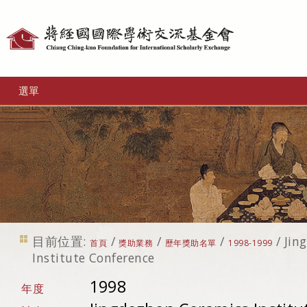
個
人
工
選單
具
目前位置:
/
/
/
/
Jin
首頁
獎助業務
歷年獎助名單
1998-1999
Institute Conference
1998
年度