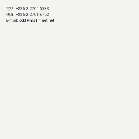
電話
: +886-2-2704-5333
傳真
: +886-2-2701-6762
E-mail:
cckf@ms1.hinet.net