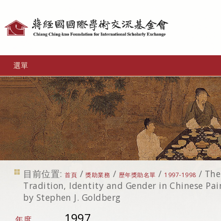
個
人
工
選單
具
目前位置:
/
/
/
/
The
首頁
獎助業務
歷年獎助名單
1997-1998
Tradition, Identity and Gender in Chinese Pai
by Stephen J. Goldberg
1997
年度