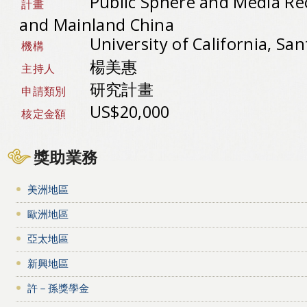
Public Sphere and Media Re
計畫
and Mainland China
University of California, S
機構
楊美惠
主持人
研究計畫
申請類別
US$20,000
核定金額
獎助業務
美洲地區
歐洲地區
亞太地區
新興地區
許－孫獎學金