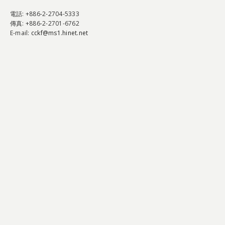
電話
: +886-2-2704-5333
傳真
: +886-2-2701-6762
E-mail:
cckf@ms1.hinet.net