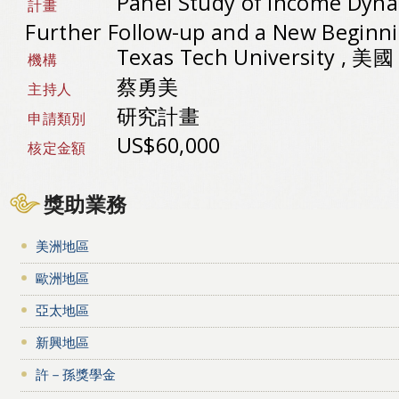
Panel Study of Income Dyna
計畫
Further Follow-up and a New Beginn
Texas Tech University , 美國
機構
蔡勇美
主持人
研究計畫
申請類別
US$60,000
核定金額
獎助業務
美洲地區
歐洲地區
亞太地區
新興地區
許－孫獎學金