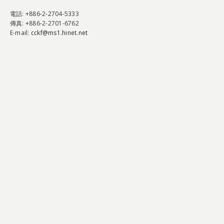
電話
: +886-2-2704-5333
傳真
: +886-2-2701-6762
E-mail:
cckf@ms1.hinet.net