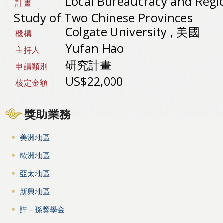
Local Bureaucracy and Regi
計畫
Study of Two Chinese Provinces
Colgate University , 美國
機構
Yufan Hao
主持人
研究計畫
申請類別
US$22,000
核定金額
獎助業務
美洲地區
歐洲地區
亞太地區
新興地區
許－孫獎學金