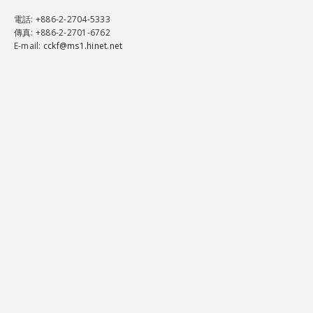
電話
: +886-2-2704-5333
傳真
: +886-2-2701-6762
E-mail:
cckf@ms1.hinet.net