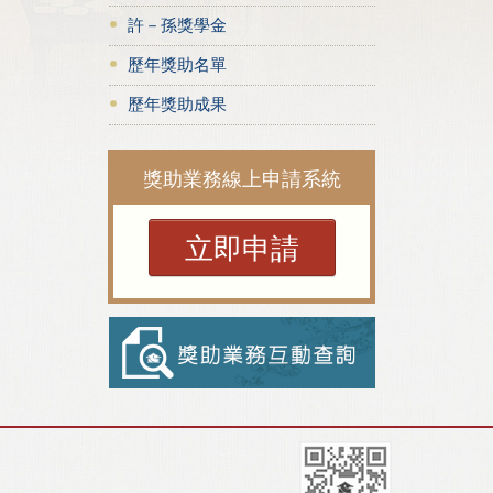
許－孫獎學金
歷年獎助名單
歷年獎助成果
獎助業務線上申請系統
立即申請