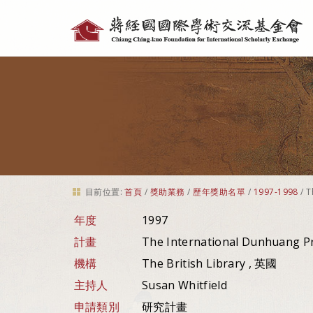
個
人
工
具
目前位置:
首頁
/
獎助業務
/
歷年獎助名單
/
1997-1998
/
T
年度
1997
計畫
The International Dunhuang Pr
機構
The British Library , 英國
主持人
Susan Whitfield
申請類別
研究計畫